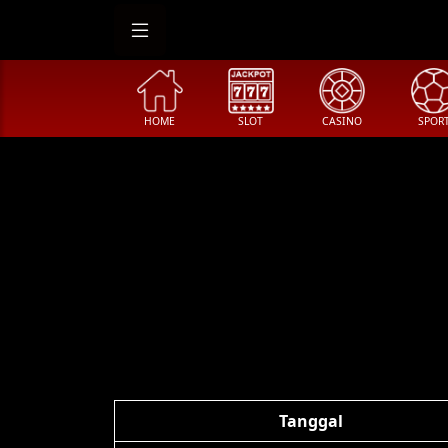
HOME
SLOT
CASINO
SPOR
Tanggal