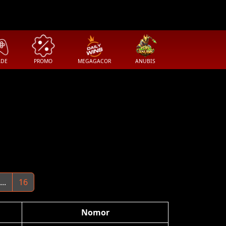
ADE
PROMO
MEGAGACOR
ANUBIS
...
16
Nomor